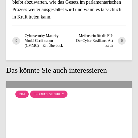
bleibt abzuwarten, wie das Gesetz im parlamentarischen
Prozess weiter ausgestaltet wird und wann es tatsächlich
in Kraft treten kann.
Cybersecurity Maturity
Meilenstein für die EU:
Model Certification
Der Cyber Resilience Act
(CMMC) – Ein Überblick
ist da
Das könnte Sie auch interessieren
CRA
PRODUCT SECURITY
SDL: CRA-Konformität
beginnt im
Entwicklungsprozess