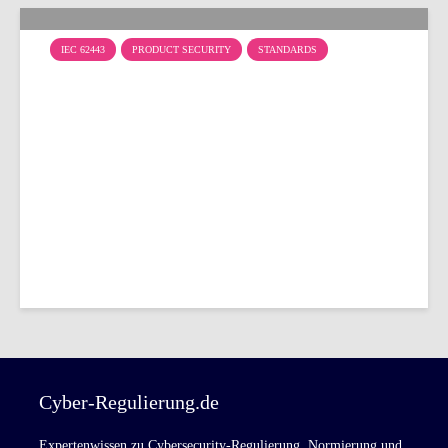
IEC 62443
PRODUCT SECURITY
STANDARDS
Safety Integrity Level (SIL)
und Security Level (SL) im
Vergleich
Cyber-Regulierung.de
Expertenwissen zu Cybersecurity-Regulierung, Normierung und