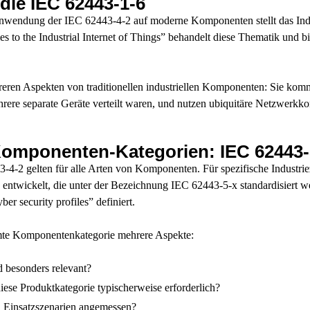
ie IEC 62443-1-6
nwendung der IEC 62443-4-2 auf moderne Komponenten stellt das Indus
 to the Industrial Internet of Things” behandelt diese Thematik und bi
ren Aspekten von traditionellen industriellen Komponenten: Sie kommu
ehrere separate Geräte verteilt waren, und nutzen ubiquitäre Netzwerkko
e Komponenten-Kategorien: IEC 62443-
-4-2 gelten für alle Arten von Komponenten. Für spezifische Indust
s entwickelt, die unter der Bezeichnung IEC 62443-5-x standardisiert we
 security profiles” definiert.
timmte Komponentenkategorie mehrere Aspekte:
 besonders relevant?
ese Produktkategorie typischerweise erforderlich?
n Einsatzszenarien angemessen?