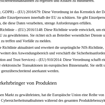
ge Sicherheitsmaßnahmen zu ergreifen und Risiken zu minimieren.
, GDPR) – (EU) 2016/679:
Diese Verordnung ist das Kernstück der D
ller Einzelpersonen innerhalb der EU zu schützen. Sie gibt Einzelpers
, die diese Daten verarbeiten, strenge Anforderungen erfüllen.
Richtlinie – (EU) 2016/1148:
Diese Richtlinie wurde entwickelt, um e
zu gewährleisten. Sie richtet sich an Betreiber wesentlicher Dienste un
u treffen und Vorfälle zu melden.
e Richtlinie aktualisiert und erweitert die ursprüngliche NIS-Richtlin
erweitert den Anwendungsbereich und verschärft die Sicherheitsanford
tion and Trust Services) – (EU) 910/2014:
Diese Verordnung schafft e
r elektronische Transaktionen im europäischen Binnenmarkt. Sie stellt si
e grenzüberschreitend anerkannt werden.
rkehrbringer von Produkten
en Markt zu gewährleisten, hat die Europäische Union eine Reihe von R
de Cybersicherheitsmaßnahmen während des gesamten Produktlebenszyk