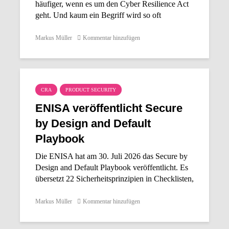
bereits 15 Monate...
häufiger, wenn es um den Cyber Resilience Act
geht. Und kaum ein Begriff wird so oft
missverstanden. Denn Security by Design ist
keine Haltung, kein Qualitätsversprechen und...
Markus Müller
Kommentar hinzufügen
CRA
PRODUCT SECURITY
ENISA veröffentlicht Secure
by Design and Default
Playbook
Die ENISA hat am 30. Juli 2026 das Secure by
Design and Default Playbook veröffentlicht. Es
übersetzt 22 Sicherheitsprinzipien in Checklisten,
Nachweise und Freigabekriterien und ordnet sie
den wesentlichen...
Markus Müller
Kommentar hinzufügen