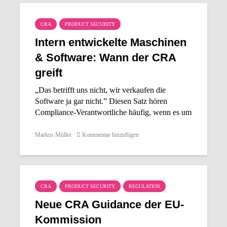
CRA
PRODUCT SECURITY
Intern entwickelte Maschinen
& Software: Wann der CRA
greift
„Das betrifft uns nicht, wir verkaufen die
Software ja gar nicht.” Diesen Satz hören
Compliance-Verantwortliche häufig, wenn es um
den Cyber Resilience Act (CRA) und intern
entwickelte Produkte geht. Die...
Markus Müller
Kommentar hinzufügen
CRA
PRODUCT SECURITY
REGULATION
Neue CRA Guidance der EU-
Kommission