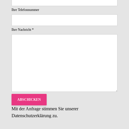
Ihre Telefonnummer
Ihre Nachricht
*
I
h
ABSCHICKEN
r
e
Mit der Anfrage stimmen Sie unserer
N
a
Datenschutzerklärung
zu.
m
e
U
R