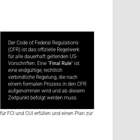
Der Code of Federal Regulations
(CFR) ist das offizielle Regelwerk
für alle dauerhaft geltenden US-
Vorschriften. Eine “
Final Rule
” ist
eine endgültige, rechtlich
verbindliche Regelung, die nach
einem formalen Prozess in den CFR
aufgenommen wird und ab diesem
Zeitpunkt befolgt werden muss.
ür FCI und CUI erfüllen und einen Plan zur