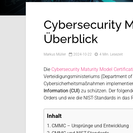
Cybersecurity M
Überblick
Markus Müller
2024-10-22
4 Min. Lesezeit
Die
Cybersecurity Maturity Model Certific
Verteidigungsministeriums (Department of D
Cybersicherheitsmaßnahmen implementiere
Information (CUI)
zu schützen. Der folgend
Orders und wie die NIST-Standards in das 
Inhalt
CMMC – Ursprünge und Entwicklung