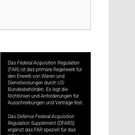
Das
Federal Acquisition Regulation
(FAR) ist das primäre Regelwerk für
den Erwerb von Waren und
Dienstleistungen durch US-
Bundesbehörden. Es legt die
Richtlinien und Anforderungen für
Ausschreibungen und Verträge fest.
Das
Defense Federal Acquisition
Regulation Supplement
(DFARS)
ergänzt das FAR speziell für das