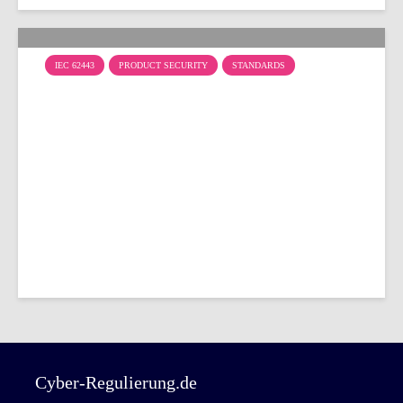
IEC 62443
PRODUCT SECURITY
STANDARDS
Safety Integrity Level (SIL)
und Security Level (SL) im
Vergleich
Cyber-Regulierung.de