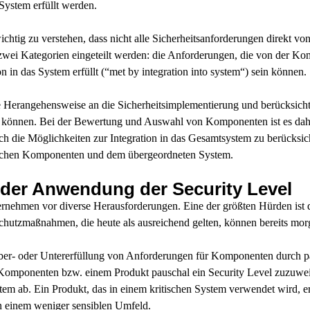
 System erfüllt werden.
htig zu verstehen, dass nicht alle Sicherheitsanforderungen direkt vo
zwei Kategorien eingeteilt werden: die Anforderungen, die von der K
ion in das System
erfüllt (“
met by integration into system
“) sein können.
e Herangehensweise an die Sicherheitsimplementierung und berücksicht
 können. Bei der Bewertung und Auswahl von Komponenten ist es dahe
ch die Möglichkeiten zur Integration in das Gesamtsystem zu berücksi
wischen Komponenten und dem übergeordneten System.
der Anwendung der Security Level
rnehmen vor diverse Herausforderungen. Eine der größten Hürden ist d
chutzmaßnahmen, die heute als ausreichend gelten, können bereits mor
Über- oder Untererfüllung von Anforderungen für Komponenten durch 
 Komponenten bzw. einem Produkt pauschal ein Security Level zuzuwe
em ab. Ein Produkt, das in einem kritischen System verwendet wird, e
n einem weniger sensiblen Umfeld.