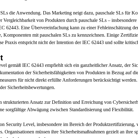
on SLs die Anwendung. Das Marketing neigt dazu, pauschale SLs für Ko
er Vergleichbarkeit von Produkten durch pauschale SLs – insbesondere
EC 62443. Eine Übervereinfachung kann zu einer Fehleinschätzung der t
rie, Komponenten mit pauschalen SLs zu kennzeichnen. Einige Zertifiz
Praxis entspricht nicht der Intention der IEC 62443 und sollte kritisc
t
vel gemäß IEC 62443 empfiehlt sich ein ganzheitlicher Ansatz, der Si
okumentation der Sicherheitsfähigkeiten von Produkten in Bezug auf die
asures für nicht direkt erfüllte Anforderungen berücksichtigt werden
der Sicherheitsbewertungen.
n strukturierten Ansatz zur Definition und Erreichung von Cybersicher
eine sorgfältige Abwägung zwischen Standardisierung und Flexibilität.
Security Level, insbesondere im Bereich der Produktzertifizierung, v
s. Organisationen müssen ihre Sicherheitsmaßnahmen gezielt an ihre s