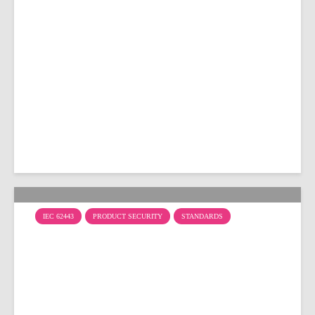
ENISA veröffentlicht Secure
by Design and Default
Playbook
IEC 62443
PRODUCT SECURITY
STANDARDS
Safety Integrity Level (SIL)
und Security Level (SL) im
Vergleich